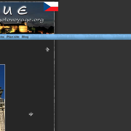
ens
|
Plan site
|
Blog
|