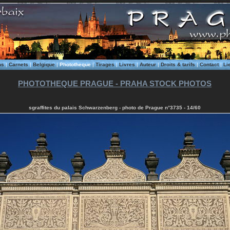
ms
|
Carnets
|
Belgique
|
Phototheque
|
Tirages
|
Livres
|
Auteur
|
Droits & tarifs
|
Contact
|
Li
PHOTOTHEQUE PRAGUE - PRAHA STOCK PHOTOS
sgraffites du palais Schwarzenberg - photo de Prague n°3735 - 14/60