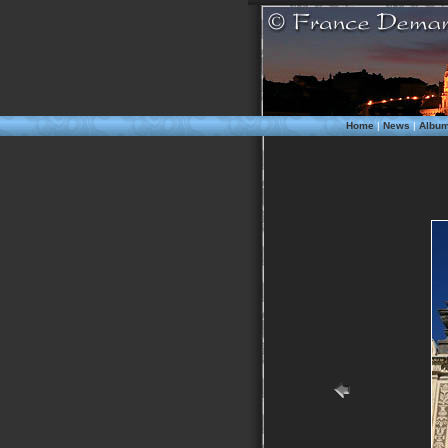
Home
|
News
|
Albu