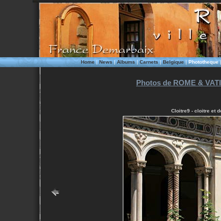
Home
|
News
|
Albums
|
Carnets
|
Belgique
|
Phototheque
Photos de ROME & VATI
Cloitre9 - cloitre e