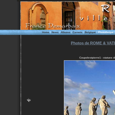
Home
|
News
|
Albums
|
Carnets
|
Belgique
|
Phototheque
Photos de ROME & VATI
Coupolestpierre1 - statues d