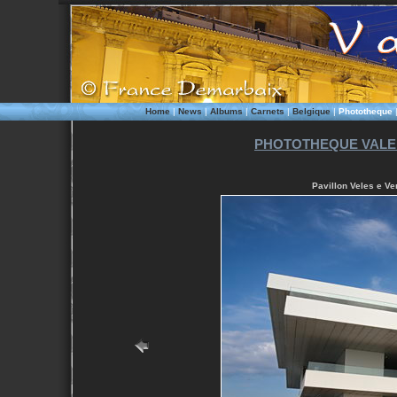
Home
|
News
|
Albums
|
Carnets
|
Belgique
|
Phototheque
PHOTOTHEQUE VALEN
Pavillon Veles e Ve