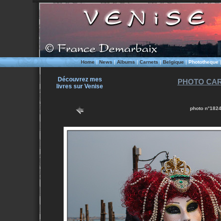
Home
|
News
|
Albums
|
Carnets
|
Belgique
|
Phototheque
Découvrez mes
PHOTO CAR
livres sur Venise
photo n°1824