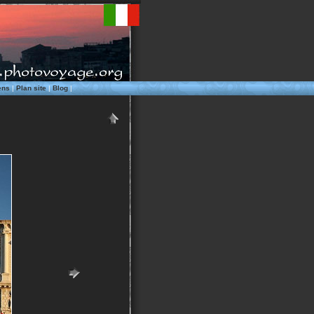
ens
|
Plan site
|
Blog
|