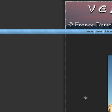
Home
|
News
|
Albu