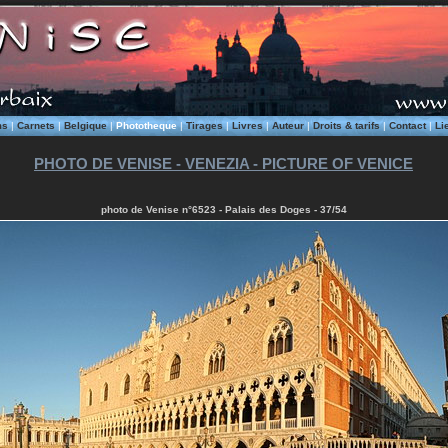
ms
|
Carnets
|
Belgique
|
Phototheque
|
Tirages
|
Livres
|
Auteur
|
Droits & tarifs
|
Contact
|
Li
PHOTO DE VENISE - VENEZIA - PICTURE OF VENICE
photo de Venise n°6523 - Palais des Doges - 37/54