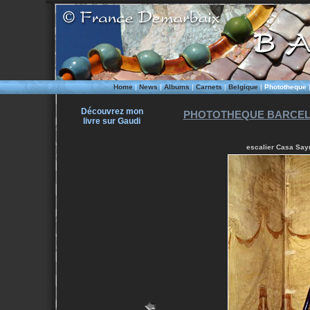
Home
|
News
|
Albums
|
Carnets
|
Belgique
|
Phototheque
Découvrez mon
PHOTOTHEQUE BARCEL
livre sur Gaudi
escalier Casa Sayr