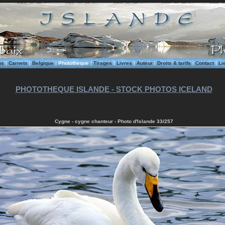
ms
|
Carnets
|
Belgique
|
Phototheque
|
Tirages
|
Livres
|
Auteur
|
Droits & tarifs
|
Contact
|
Li
PHOTOTHEQUE ISLANDE - STOCK PHOTOS ICELAND
Cygne - cygne chanteur - Photo d'Islande 33/257