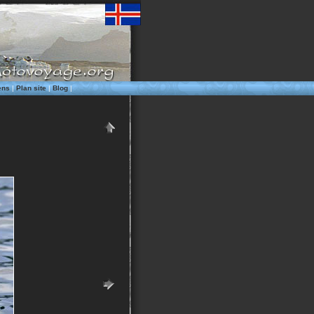
ens
|
Plan site
|
Blog
|