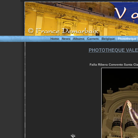
Home
|
News
|
Albums
|
Carnets
|
Belgique
|
Phototheque
PHOTOTHEQUE VALEN
Falla Ribera Convento Santa Cla