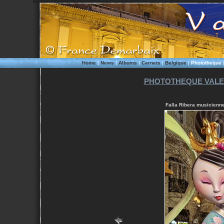
Home
|
News
|
Albums
|
Carnets
|
Belgique
|
Phototheque
PHOTOTHEQUE VALEN
Falla Ribera musicienne