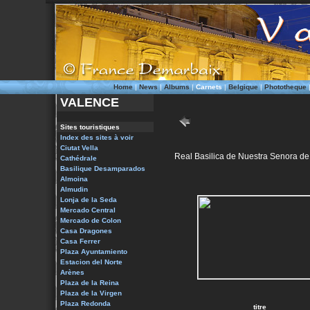
Home
|
News
|
Albums
|
Carnets
|
Belgique
|
Phototheque
VALENCE
Sites touristiques
Index des sites à voir
Ciutat Vella
Real Basilica de Nuestra Senora d
Cathédrale
Basilique Desamparados
Almoina
Almudin
Lonja de la Seda
Mercado Central
Mercado de Colon
Casa Dragones
Casa Ferrer
Plaza Ayuntamiento
Estacion del Norte
Arènes
Plaza de la Reina
Plaza de la Virgen
Plaza Redonda
titre