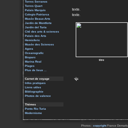
Torres Serranos
Torres Quart
texte.
Palais Marquis
Colegio Patriarca
texte.
Musée Beaux-Arts
Jardin de Montforte
Jardin del Turia
Cité des arts & sciences
Palais des Arts
Hemisferic
Musée des Sciences
Agora
Oceanografic
Bioparc
titre
Marina Real
Plages
Plus de lieux ...
Carnet de voyage
Infos pratiques
Liens utiles
Bibliographie
Photos de valence
Thèmes
Ponts Rio Turia
Modernisme
Photos :
copyright
France Demarbaix