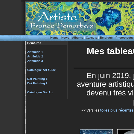
Home
|
News
|
Albums
|
Carnets
|
Belgique
|
Phototheque
Peintures
Mes tableau
Art fluide 1
Art fluide 2
Art fluide 3
Catalogue Art fluide
En juin 2019,
Dot Painting 1
aventure artistiqu
Dot Painting 2
devenu très v
Catalogue Dot Art
<< Vers les
toiles plus récentes