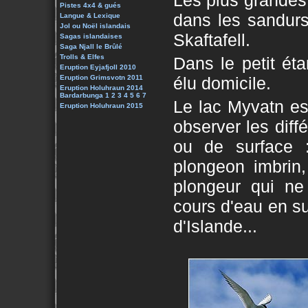
Les plus grandes
Pistes 4x4 & gués
dans les sandurs 
Langue & Lexique
Jol ou Noël islandais
Skaftafell.
Sagas islandaises
Saga Njall le Brûlé
Trolls & Elfes
Dans le petit éta
Eruption Eyjafjoll 2010
Eruption Grimsvotn 2011
élu domicile.
Eruption Holuhraun 2014
Bardarbunga 1
2
3
4
5
6
7
Le lac Myvatn est
Eruption Holuhraun 2015
observer les dif
ou de surface 
plongeon imbrin,
plongeur qui ne
cours d'eau en su
d'Islande...