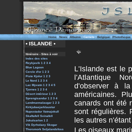
Home
|
News
|
Albums
|
Carnets
|
Belgique
|
Phototheque
• ISLANDE •
Itinéraire - Sites à voir
Index des sites
Reykjavik 1
2
3
4
L'Islande est le 
Blue Lagoon
Cercle d'or 1
2
3
l'Atlantique N
Piste Kjolur 1
2
3
Le Nord 1
2
3
4
d'observer à l
Lac Myvatn 1
2
3
4
5
Tjornes 1
2
3
4
américaines. P
Désert intérieur 1
2
3
Sprengisandur 1
2
3
4
canards ont été 
Landmannalaugar
1
2
3
Kirkjubaejarklaustur
sont régulières. 
Nupsstadur
Vatnajokull
Skaftafell
Svinafell
les autres n'étan
Jokulsarlon 1
2
Vik
Dyrholaey
Skogar
Les oiseaux marin
Thorsmork
Seljalandsfoss