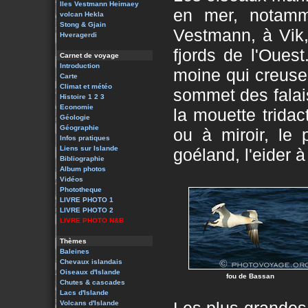
Iles Vestmann
Heimaey
en mer, notamme
volcan Hekla
Stong & Gjain
Vestmann, à Vik,
Hveragerdi
fjords de l'Oues
Carnet de voyage
Introduction
moine qui creuse 
Carte
Climat et météo
sommet des falaise
Histoire 1
2
3
Economie
la mouette tridac
Géologie
Géographie
ou à miroir, le 
Infos pratiques
Liens sur Islande
goéland, l'eider 
Bibliographie
Album photos
Vidéos
Phototheque
LIVRE PHOTO 1
LIVRE PHOTO 2
LIVRE PHOTO N&B
Thèmes
Baleines
Chevaux islandais
Oiseaux d'Islande
fou de Bassan
Chutes & cascades
Lacs d'Islande
Volcans d'Islande