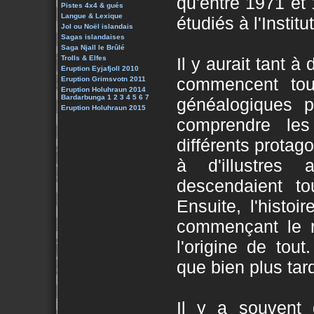
qu'entre 1971 et 
Pistes 4x4 & gués
Langue & Lexique
étudiés à l'Insti
Jol ou Noël islandais
Sagas islandaises
Saga Njall le Brûlé
Trolls & Elfes
Il y aurait tant à
Eruption Eyjafjoll 2010
commencent tou
Eruption Grimsvotn 2011
Eruption Holuhraun 2014
Bardarbunga 1
2
3
4
5
6
7
généalogiques p
Eruption Holuhraun 2015
comprendre les
différents protago
à d'illustres
descendaient to
Ensuite, l'histo
commençant le ré
l'origine de tout
que bien plus tard
Il y a souvent 