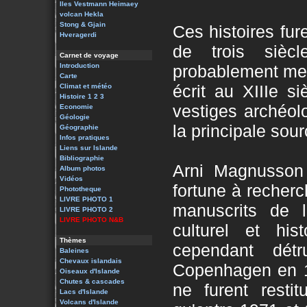
Iles Vestmann
Heimaey
volcan Hekla
Stong & Gjain
Ces histoires fu
Hveragerdi
de trois sièc
Carnet de voyage
Introduction
probablement mem
Carte
écrit au XIIIe s
Climat et météo
Histoire 1
2
3
vestiges archéol
Economie
Géologie
la principale sou
Géographie
Infos pratiques
Liens sur Islande
Bibliographie
Arni Magnusson
Album photos
Vidéos
fortune à recherc
Phototheque
LIVRE PHOTO 1
manuscrits de l'
LIVRE PHOTO 2
LIVRE PHOTO N&B
culturel et his
Thèmes
cependant détr
Baleines
Chevaux islandais
Copenhagen en 1
Oiseaux d'Islande
Chutes & cascades
ne furent resti
Lacs d'Islande
Volcans d'Islande