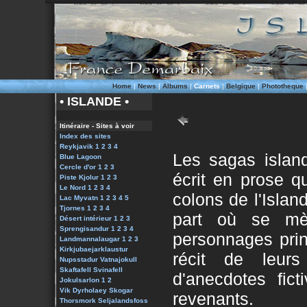
Home
|
News
|
Albums
|
Carnets
|
Belgique
|
Phototheque
• ISLANDE •
Itinéraire - Sites à voir
Index des sites
Reykjavik 1
2
3
4
Les sagas islan
Blue Lagoon
Cercle d'or 1
2
3
écrit en prose q
Piste Kjolur 1
2
3
Le Nord 1
2
3
4
colons de l'Island
Lac Myvatn 1
2
3
4
5
Tjornes 1
2
3
4
part où se mèl
Désert intérieur 1
2
3
Sprengisandur 1
2
3
4
personnages prin
Landmannalaugar
1
2
3
Kirkjubaejarklaustur
récit de leurs
Nupsstadur
Vatnajokull
Skaftafell
Svinafell
d'anecdotes fict
Jokulsarlon 1
2
Vik
Dyrholaey
Skogar
revenants.
Thorsmork
Seljalandsfoss