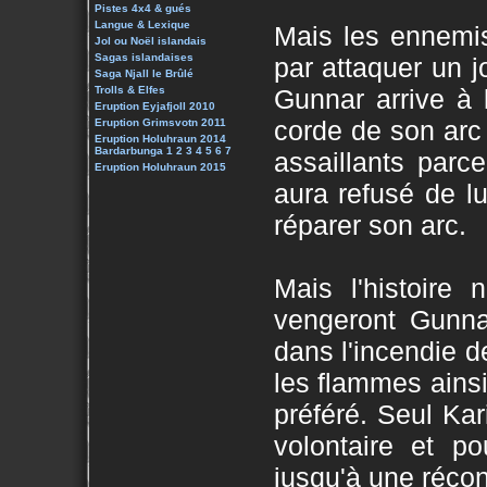
Pistes 4x4 & gués
Langue & Lexique
Mais les ennemis
Jol ou Noël islandais
Sagas islandaises
par attaquer un j
Saga Njall le Brûlé
Trolls & Elfes
Gunnar arrive à 
Eruption Eyjafjoll 2010
corde de son arc 
Eruption Grimsvotn 2011
Eruption Holuhraun 2014
Bardarbunga 1
2
3
4
5
6
7
assaillants parc
Eruption Holuhraun 2015
aura refusé de 
réparer son arc.
Mais l'histoire 
vengeront Gunnar
dans l'incendie de
les flammes ainsi 
préféré. Seul Kar
volontaire et po
jusqu'à une réconc