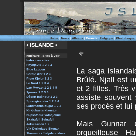
Home
|
News
|
Albums
|
Carnets
|
Belgique
|
Phototheque
• ISLANDE •
Itinéraire - Sites à voir
Index des sites
Reykjavik 1
2
3
4
La saga islandais
Blue Lagoon
Cercle d'or 1
2
3
Brûlé. Njall est 
Piste Kjolur 1
2
3
Le Nord 1
2
3
4
et 2 filles. Très
Lac Myvatn 1
2
3
4
5
Tjornes 1
2
3
4
assiste souvent
Désert intérieur 1
2
3
Sprengisandur 1
2
3
4
ses procès et lui
Landmannalaugar
1
2
3
Kirkjubaejarklaustur
Nupsstadur
Vatnajokull
Skaftafell
Svinafell
Mais Gunnar é
Jokulsarlon 1
2
Vik
Dyrholaey
Skogar
orgueilleuse Ha
Thorsmork
Seljalandsfoss