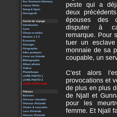
Iles Vestmann
Heimaey
peste qui a déj
volcan Hekla
Stong & Gjain
deux précédents 
Hveragerdi
épouses des 
Carnet de voyage
Introduction
disputer à c
Carte
remarque. Pour s
Climat et météo
Histoire 1
2
3
tuer un esclave 
Economie
Géologie
monnaie de sa pi
Géographie
Infos pratiques
coupable, un serv
Liens sur Islande
Bibliographie
Album photos
Vidéos
C'est alors l'
Phototheque
LIVRE PHOTO 1
provocations et 
LIVRE PHOTO 2
LIVRE PHOTO N&B
de plus en plus d
Thèmes
de Njall et Gunn
Baleines
Chevaux islandais
pour les meurt
Oiseaux d'Islande
Chutes & cascades
femme. Et Njall f
Lacs d'Islande
Volcans d'Islande